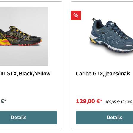
en
äsche+T-Shirts
%
angarmshirts+Blusen
osen+Röcke+Kleider
solatoren+Fleece+Jacken
egenbekleidung
er
ssoires
zen+Hüte+Schals
III GTX, Black/Yellow
Caribe GTX, jeans/mais
dschuhe+Socken
rradbekleidung+Fahrradschuhe
 €*
129,00 €*
169,95 €*
(24.1% 
Schlafen
Details
Details
der-+Campingzubehör
Kunstfaserschlafsäck
nisation+Verpacken
Isomatten+Kissen+Bla