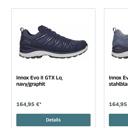
Innox Evo II GTX Lo,
Innox Ev
navy/graphit
stahlbl
164,95 €*
164,95
Details