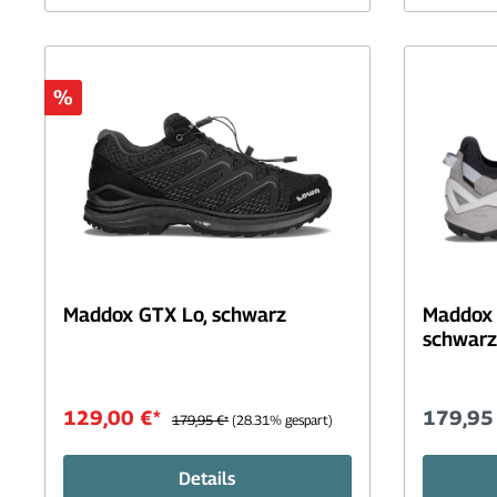
%
Maddox GTX Lo, schwarz
Maddox 
schwarz
129,00 €*
179,95
179,95 €*
(28.31% gespart)
Details