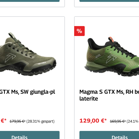
%
TX Ms, SW giungla-pl
Magma S GTX Ms, RH bo
laterite
 €*
129,00 €*
179,95 €*
(28.31% gespart)
169,95 €*
(24.1% 
Details
Details