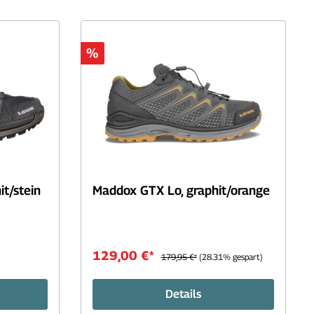
%
it/stein
Maddox GTX Lo, graphit/orange
129,00 €*
179,95 €*
(28.31% gespart)
Details