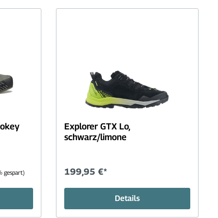
ets
Nahrungsmittel
Vorbauten
Messer+Werkzeuge
Fahrradcomputer
tten+Moskitonetze
Reflektoren+ Sicherheit
Sonstiges
Anhänger
Sattelstützen
Laufräder+Felgen
Lenkerbügel
mokey
Explorer GTX Lo,
schwarz/limone
199,95 €*
 gespart)
Details