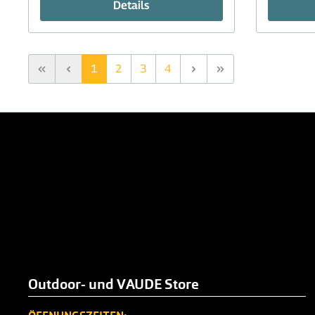
Details
1
2
3
4
Outdoor- und VAUDE Store