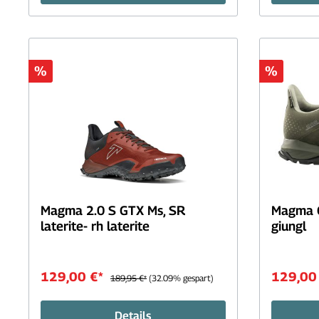
%
%
Magma 2.0 S GTX Ms, SR
Magma G
laterite- rh laterite
giungl
129,00 €*
129,00
189,95 €*
(32.09% gespart)
Details