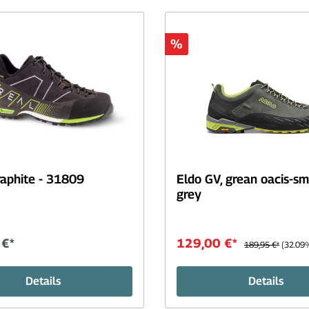
urbeutel+Handtücher+Erste
Hüttenschlafsäcke+Inl
e
Daunenschlafsäcke
%
pen+Leuchten
Zelte+Biwak+Hängema
chen+Trinksysteme
erie+Körperpflege
pingmöbel+Zubehör
gemittel+Brennstoffe
raphite - 31809
Eldo GV, grean oacis-s
grey
 €*
129,00 €*
189,95 €*
(32.09%
Details
Details