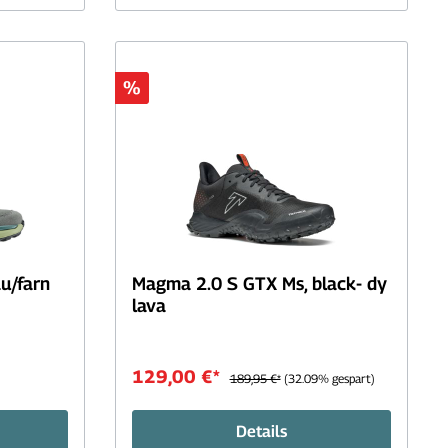
%
u/farn
Magma 2.0 S GTX Ms, black- dy
lava
129,00 €*
189,95 €*
(32.09% gespart)
Details