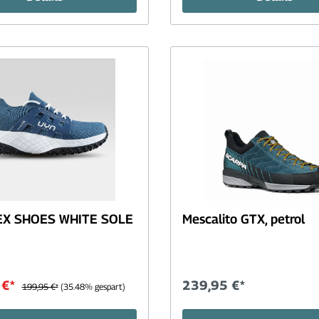
EX SHOES WHITE SOLE
Mescalito GTX, petrol
 €*
239,95 €*
199,95 €*
(35.48% gespart)