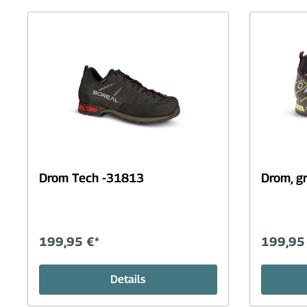
Halbschuhe
Kult
Wanderstiefel
Hilf
Damen
Lam
Halbschuhe
Flas
Sandalen+Zehensteg
Drog
Wanderstiefel
Cam
Pfle
Drom Tech -31813
Drom, g
Bekleidung
Fahrradbekleidung+Fahrradschuhe
199,95 €*
199,95
Details