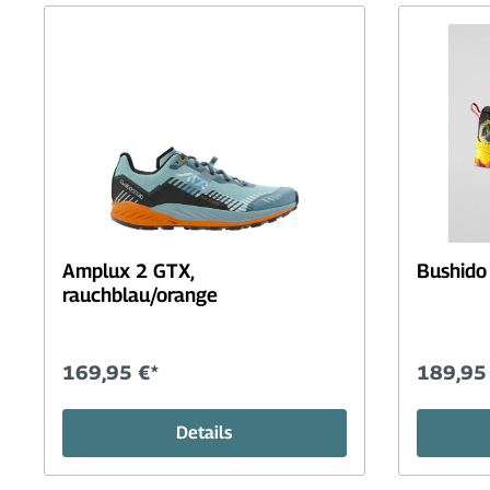
Dam
W
L
H
I
R
Kind
Acce
Müt
Amplux 2 GTX,
Bushido 
rauchblau/orange
Han
Fah
169,95 €*
189,95
Schuhe
Reise
Details
Herren
Wan
Sandalen+Zehensteg
Orga