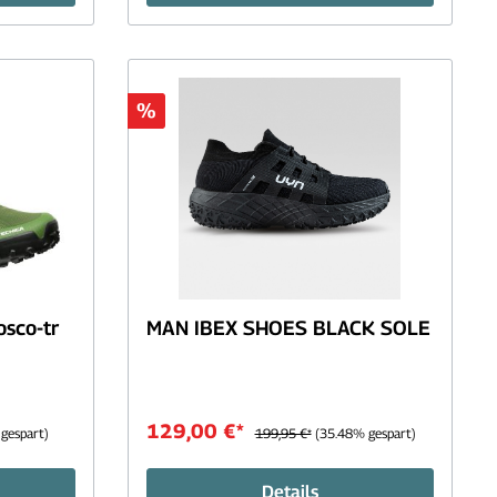
%
sco-tr
MAN IBEX SHOES BLACK SOLE
129,00 €*
gespart)
199,95 €*
(35.48% gespart)
Details