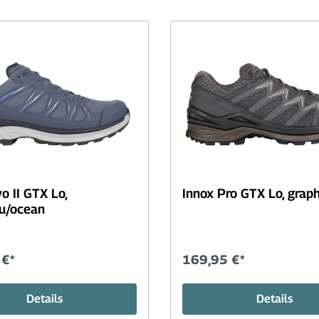
o II GTX Lo,
Innox Pro GTX Lo, graph
au/ocean
 €*
169,95 €*
Details
Details