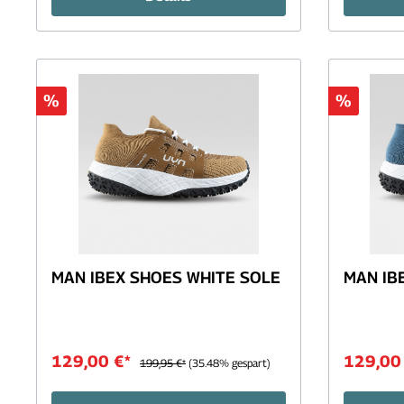
%
%
MAN IBEX SHOES WHITE SOLE
MAN IB
129,00 €*
129,00
199,95 €*
(35.48% gespart)