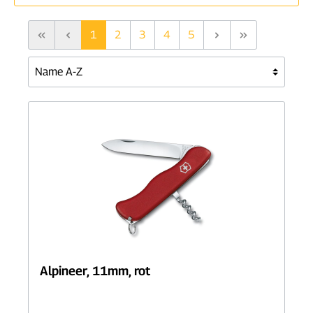
1
2
3
4
5
Alpineer, 11mm, rot