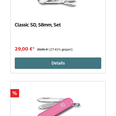
Classic SD, 58mm, Set
29,00 €*
39,95 €*
(27.41% gespart)
Details
%