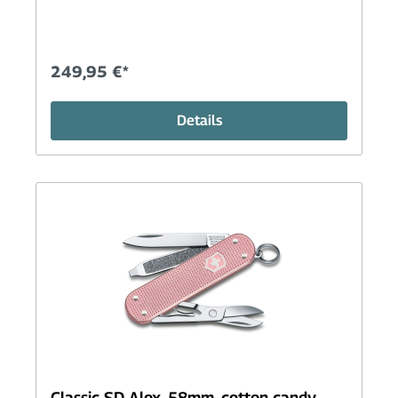
249,95 €*
Details
Classic SD Alox, 58mm, cotton candy