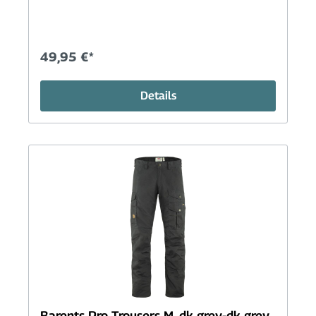
49,95 €*
Details
Barents Pro Trousers M, dk grey-dk grey