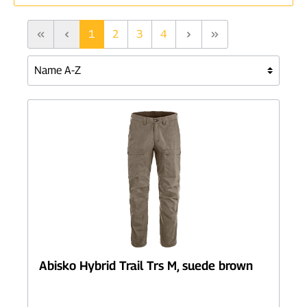
1
2
3
4
Abisko Hybrid Trail Trs M, suede brown